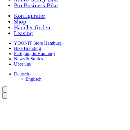
Pro Business Bike
Konfigurator
Shop
Händler finden
Leasing
YOONIT Store Hamburg
Bike Branding
Fertigung in Hamburg
News & Stories
Über uns
Deutsch
Englisch
Kontakt & Support
Du hast Fragen zu YOONIT, unseren Bikes oder brauchst Hilfe?
Unser Team in Hamburg ist für dich da.