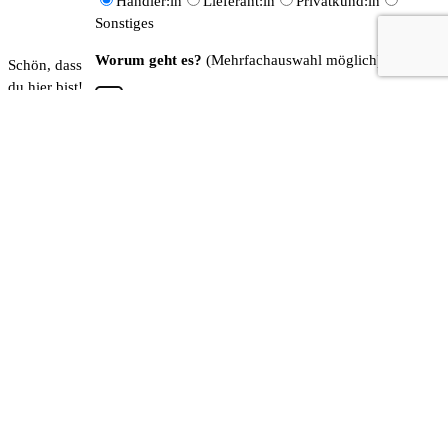
Händler:in
Lieferant:in
Privatkund:in
Sonstiges
Worum geht es?
(Mehrfachauswahl möglich)
Schön, dass
du hier bist!
Bestellung / Versand
Hast du
Fragen zu
Beratung Bike / Zubehör
unseren
Bikes,
Fahrradleasing
möchtest eine
Probefahrt
Technischer Support
buchen oder
einfach nur
Feedback
Händler / B2B Anfrage
geben? Wir
freuen uns
auf deine
Nachricht!
Wähl einfach
den