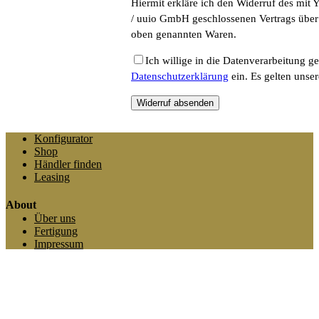
Hiermit erkläre ich den Widerruf des mi
/ uuio GmbH geschlossenen Vertrags über
oben genannten Waren.
Ich willige in die Datenverarbeitung g
Datenschutzerklärung
ein. Es gelten unse
Widerruf absenden
Konfigurator
Shop
Händler finden
Leasing
About
Über uns
Fertigung
Impressum
Datenschutz
AGBs
Service
Anleitungen